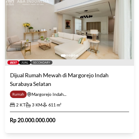
BEST
JUAL
SECONDARY
Dijual Rumah Mewah di Margorejo Indah
Surabaya Selatan
Margorejo Indah...
Rumah
2
KT
3
KM
611
m²
Rp
20.000.000.000