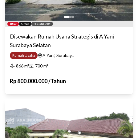
BEST
SEWA
SECONDARY
Disewakan Rumah Usaha Strategis di A Yani
Surabaya Selatan
A Yani, Surabay...
Rumah Usaha
866
m²
700
m²
Rp
800.000.000
/
Tahun