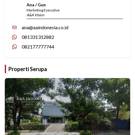
Ana / Gun
Marketing Executive
A&A Vision
ana@aaindonesia.co.id
081331312882
082177777744
Properti Serupa