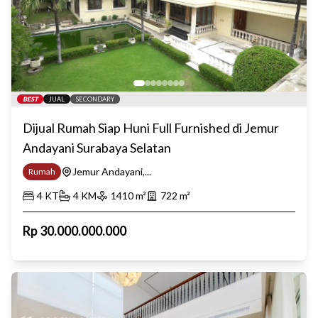
BEST
JUAL
SECONDARY
Dijual Rumah Siap Huni Full Furnished di Jemur
Andayani Surabaya Selatan
Jemur Andayani,...
Rumah
4
KT
4
KM
1410
m²
722
m²
Rp
30.000.000.000