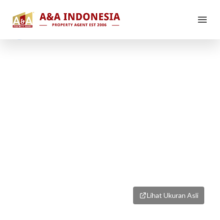
1
/
1
Lihat Ukuran Asli