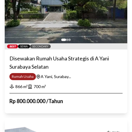
BEST
SEWA
SECONDARY
Disewakan Rumah Usaha Strategis di A Yani
Surabaya Selatan
A Yani, Surabay...
Rumah Usaha
866
m²
700
m²
Rp
800.000.000
/
Tahun