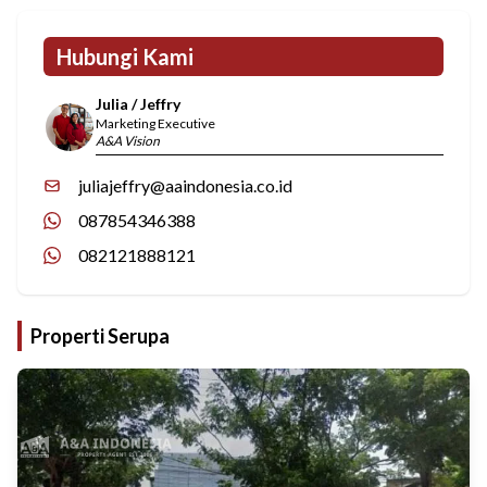
Hubungi Kami
Julia / Jeffry
Marketing Executive
A&A Vision
juliajeffry@aaindonesia.co.id
087854346388
082121888121
Properti Serupa