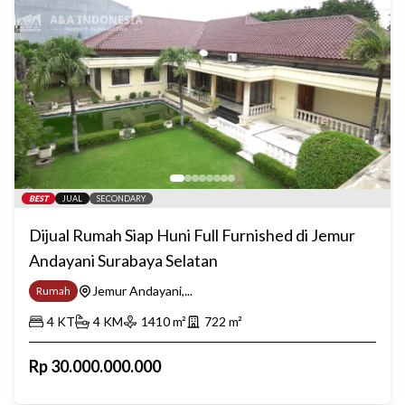
BEST
JUAL
SECONDARY
Dijual Rumah Siap Huni Full Furnished di Jemur
Andayani Surabaya Selatan
Jemur Andayani,...
Rumah
4
KT
4
KM
1410
m²
722
m²
Rp
30.000.000.000