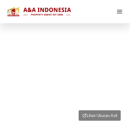
1
/
1
Lihat Ukuran Asli