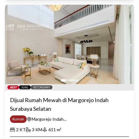
BEST
JUAL
SECONDARY
Dijual Rumah Mewah di Margorejo Indah
Surabaya Selatan
Margorejo Indah...
Rumah
2
KT
3
KM
611
m²