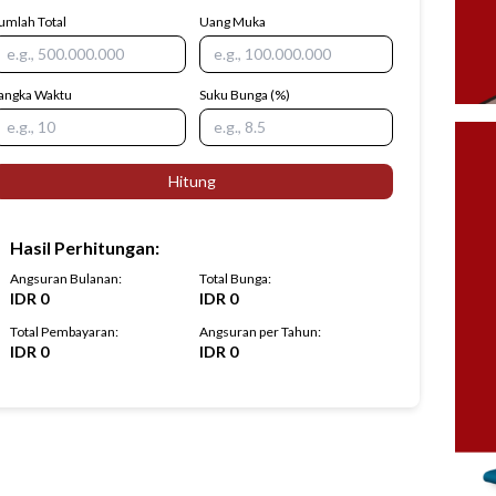
umlah Total
Uang Muka
angka Waktu
Suku Bunga
(%)
Hitung
Hasil Perhitungan
:
Angsuran Bulanan
:
Total Bunga
:
IDR
0
IDR
0
Total Pembayaran
:
Angsuran per Tahun
:
IDR
0
IDR
0