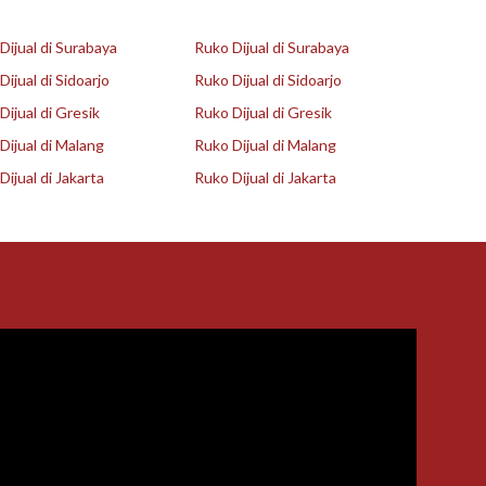
ijual di Surabaya
Ruko Dijual di Surabaya
ijual di Sidoarjo
Ruko Dijual di Sidoarjo
ijual di Gresik
Ruko Dijual di Gresik
ijual di Malang
Ruko Dijual di Malang
ijual di Jakarta
Ruko Dijual di Jakarta