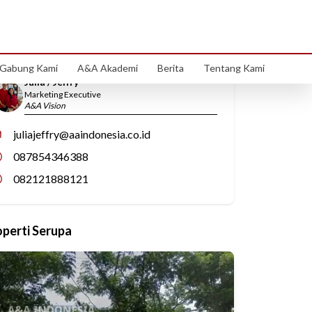
Hubungi Kami
Gabung Kami
A&A Akademi
Berita
Tentang Kami
Julia / Jeffry
Marketing Executive
A&A Vision
juliajeffry@aaindonesia.co.id
087854346388
082121888121
operti Serupa