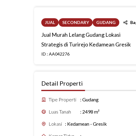
JUAL
SECONDARY
GUDANG
Ba
Jual Murah Lelang Gudang Lokasi
Strategis di Turirejo Kedamean Gresik
ID :
AA042276
Detail Properti
Tipe Properti
:
Gudang
Luas Tanah
:
2498 m²
Lokasi
:
Kedamean - Gresik
Kamar Tidur
:
-