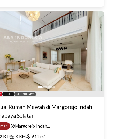
JUAL
SECONDARY
jual Rumah Mewah di Margorejo Indah
rabaya Selatan
Margorejo Indah...
umah
2
KT
3
KM
611
m²