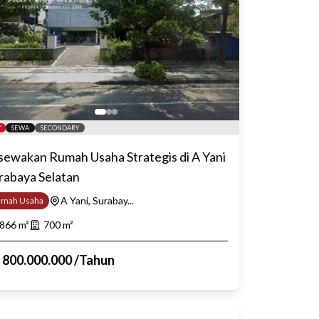
SEWA
SECONDARY
sewakan Rumah Usaha Strategis di A Yani
rabaya Selatan
A Yani, Surabay...
umah Usaha
866
m²
700
m²
p
800.000.000
/
Tahun