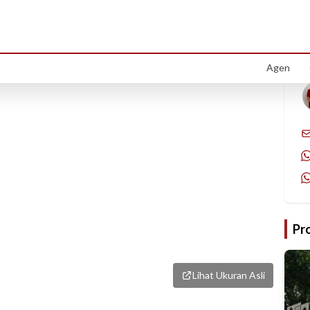
1
/
1
Agen
Pr
Lihat Ukuran Asli