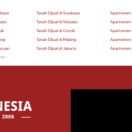
abaya
Tanah Dijual di Surabaya
Apartemen D
arjo
Tanah Dijual di Sidoarjo
Apartemen D
sik
Tanah Dijual di Gresik
Apartemen D
ang
Tanah Dijual di Malang
Apartemen D
uruan
Tanah Dijual di Jakarta
Apartemen D
yak