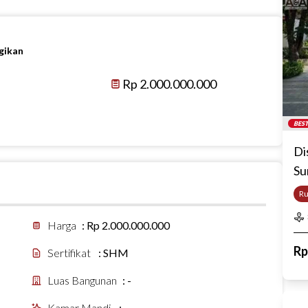
gikan
Rp 2.000.000.000
BEST
Di
Su
R
Harga
:
Rp 2.000.000.000
R
Sertifikat
:
SHM
Luas Bangunan
:
-
Kamar Mandi
:
-