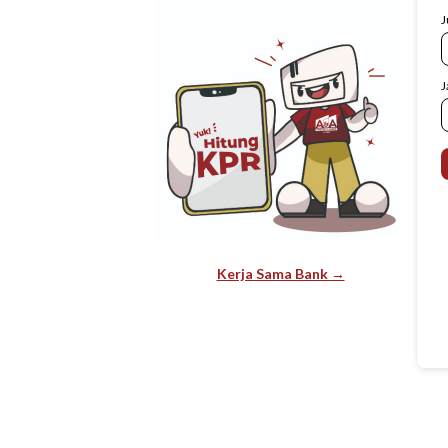
J
J
Kerja Sama Bank →