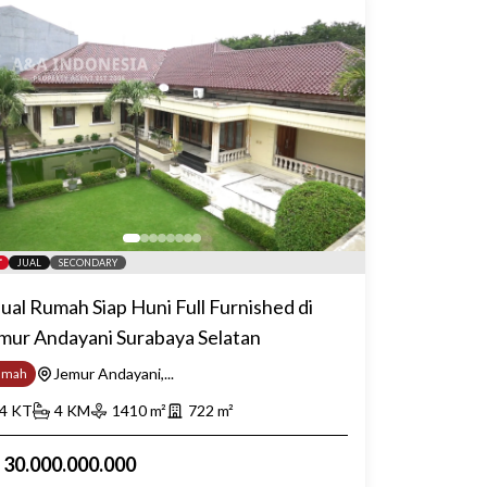
JUAL
SECONDARY
jual Rumah Siap Huni Full Furnished di
mur Andayani Surabaya Selatan
Jemur Andayani,...
umah
4
KT
4
KM
1410
m²
722
m²
p
30.000.000.000