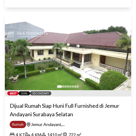
BEST
JUAL
SECONDARY
Dijual Rumah Siap Huni Full Furnished di Jemur
Andayani Surabaya Selatan
Jemur Andayani,...
Rumah
4
KT
4
KM
1410
m²
722
m²