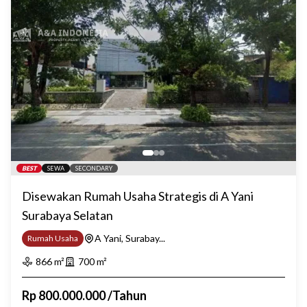
BEST
SEWA
SECONDARY
Disewakan Rumah Usaha Strategis di A Yani
Surabaya Selatan
A Yani, Surabay...
Rumah Usaha
866
m²
700
m²
Rp
800.000.000
/
Tahun