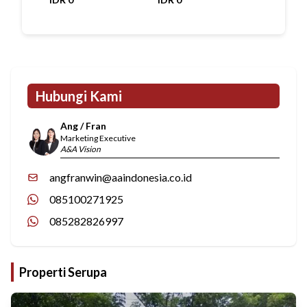
Hubungi Kami
Ang / Fran
Marketing Executive
A&A Vision
angfranwin@aaindonesia.co.id
085100271925
085282826997
Properti Serupa