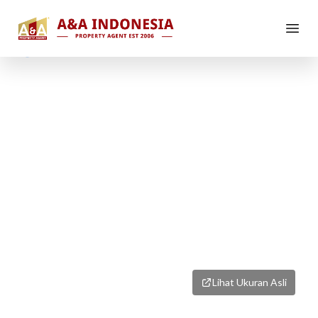
1
/
1
Lihat Ukuran Asli