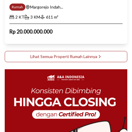
Margorejo Indah...
Rumah
2
KT
3
KM
611
m²
Rp
20.000.000.000
Lihat Semua Properti
Rumah
Lainnya