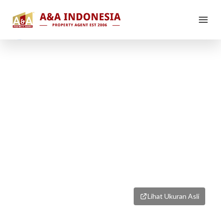
1
/
1
Lihat Ukuran Asli