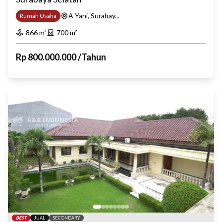
A Yani, Surabay...
Rumah Usaha
866
m²
700
m²
Rp
800.000.000
/
Tahun
BEST
JUAL
SECONDARY