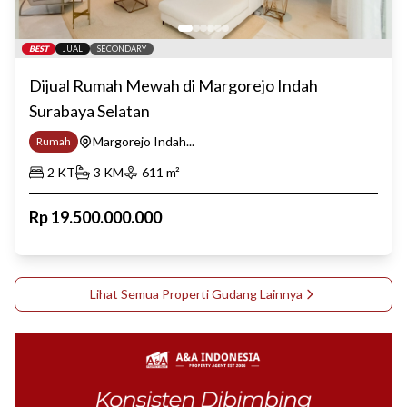
BEST
JUAL
SECONDARY
Dijual Rumah Mewah di Margorejo Indah
Surabaya Selatan
Margorejo Indah...
Rumah
2
KT
3
KM
611
m²
Rp
19.500.000.000
Lihat Semua Properti
Gudang
Lainnya