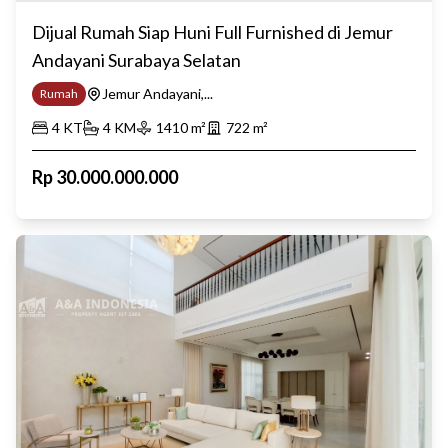
Dijual Rumah Siap Huni Full Furnished di Jemur
Andayani Surabaya Selatan
Jemur Andayani,...
Rumah
4
KT
4
KM
1410
m²
722
m²
Rp
30.000.000.000