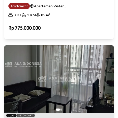
Apartemen Water...
Apartement
3
KT
2
KM
85
m²
Rp
775.000.000
JUAL
SECONDARY