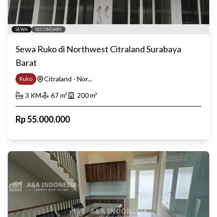
SEWA
SECONDARY
Sewa Ruko di Northwest Citraland Surabaya
Barat
Citraland - Nor...
Ruko
3
KM
67
m²
200
m²
Rp
55.000.000