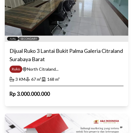
JUAL
SECONDARY
Dijual Ruko 3 Lantai Bukit Palma Galeria Citraland
Surabaya Barat
North Citraland...
Ruko
3
KM
67
m²
168
m²
Rp
3.000.000.000