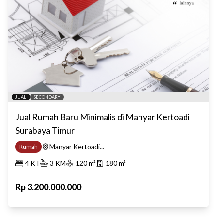
JUAL
SECONDARY
Jual Rumah Baru Minimalis di Manyar Kertoadi
Surabaya Timur
Manyar Kertoadi...
Rumah
4
KT
3
KM
120
m²
180
m²
Rp
3.200.000.000