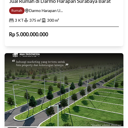
Jual Rumah di Darmo Harapan Surabaya Barat
Darmo Harapan U...
Rumah
3
KT
375
m²
300
m²
Rp
5.000.000.000