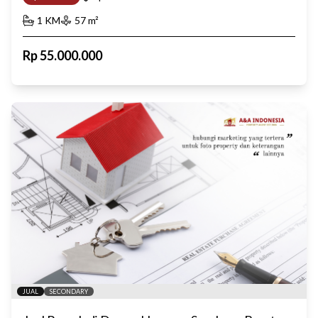
1
KM
57
m²
Rp
55.000.000
JUAL
SECONDARY