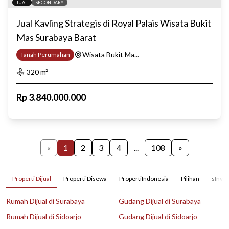
JUAL
SECONDARY
Jual Kavling Strategis di Royal Palais Wisata Bukit
Mas Surabaya Barat
Wisata Bukit Ma...
Tanah Perumahan
320
m²
Rp
3.840.000.000
«
1
2
3
4
...
108
»
Properti Dijual
Properti Disewa
PropertiIndonesia
Pilihan
sInves
Rumah Dijual di Surabaya
Gudang Dijual di Surabaya
Rumah Dijual di Sidoarjo
Gudang Dijual di Sidoarjo