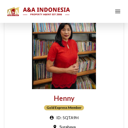
Henny
Gold Express Member
ID:
5QTA9H
Surabaya