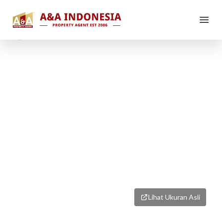
1
/
1
Lihat Ukuran Asli