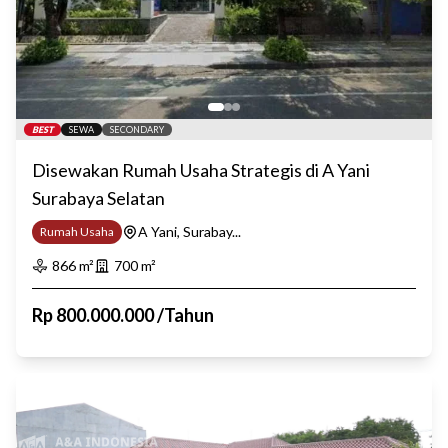
BEST
SEWA
SECONDARY
Disewakan Rumah Usaha Strategis di A Yani
Surabaya Selatan
A Yani, Surabay...
Rumah Usaha
866
m²
700
m²
Rp
800.000.000
/
Tahun