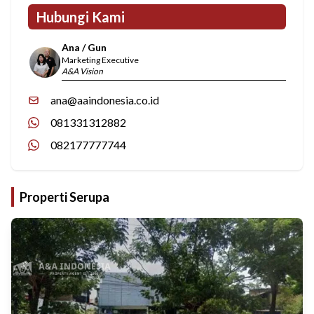
Hubungi Kami
Ana / Gun
Marketing Executive
A&A Vision
ana@aaindonesia.co.id
081331312882
082177777744
Properti Serupa