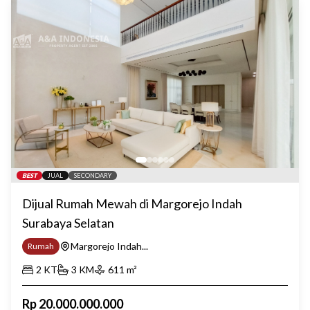
BEST
JUAL
SECONDARY
Dijual Rumah Mewah di Margorejo Indah
Surabaya Selatan
Margorejo Indah...
Rumah
2
KT
3
KM
611
m²
Rp
20.000.000.000