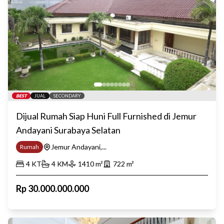
BEST
JUAL
SECONDARY
Dijual Rumah Siap Huni Full Furnished di Jemur
Andayani Surabaya Selatan
Jemur Andayani,...
Rumah
4
KT
4
KM
1410
m²
722
m²
Rp
30.000.000.000