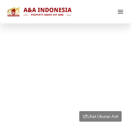
1
/
6
Lihat Ukuran Asli