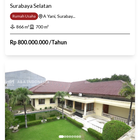
Surabaya Selatan
A Yani, Surabay...
Rumah Usaha
866
m²
700
m²
Rp
800.000.000
/
Tahun