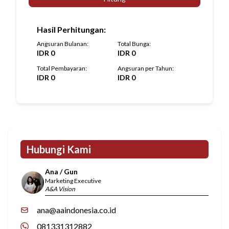
Hasil Perhitungan
:
Angsuran Bulanan
:
Total Bunga
:
IDR
0
IDR
0
Total Pembayaran
:
Angsuran per Tahun
:
IDR
0
IDR
0
Hubungi Kami
Ana / Gun
Marketing Executive
A&A Vision
ana@aaindonesia.co.id
081331312882