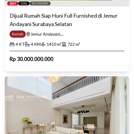
BEST
JUAL
SECONDARY
Dijual Rumah Siap Huni Full Furnished di Jemur
Andayani Surabaya Selatan
Jemur Andayani,...
Rumah
4
KT
4
KM
1410
m²
722
m²
Rp
30.000.000.000