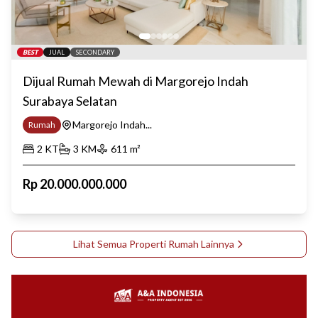
BEST
JUAL
SECONDARY
Dijual Rumah Mewah di Margorejo Indah
Surabaya Selatan
Margorejo Indah...
Rumah
2
KT
3
KM
611
m²
Rp
20.000.000.000
Lihat Semua Properti
Rumah
Lainnya